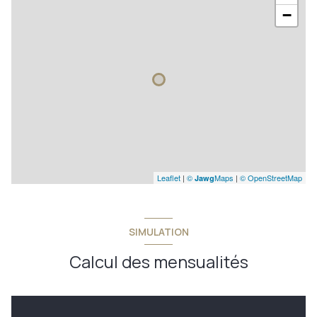
−
Leaflet
|
©
Maps
|
© OpenStreetMap
Jawg
SIMULATION
Calcul des mensualités