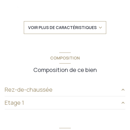
séjour 29,70 m²
4 chambre(s)
VOIR PLUS DE CARACTÉRISTIQUES
2 salle(s) de bain
2 salle(s) d'eau
COMPOSITION
construit en 1974
Composition de ce bien
cuisine séparée (équipée)
Rez-de-chaussée
Chauffage : ()
Etage 1
Entrée + Dégagement
10.39 m²
1 garage(s)
salle de bain
3.82 m²
Chambre 3
12.4 m²
cuisine
14 m²
2 niveau(x)
salle de bain
4.14 m²