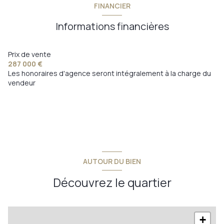
FINANCIER
salon/sejour/salle à manger
29.70 m²
Salle de jeux
15.4 m²
terrasse
Informations financières
chambre/bureau
10.5 m²
chambre 4
12.57 m²
Chambre 2
14.1 m²
Prix de vente
WC
1.14 m²
287 000 €
Les honoraires d'agence seront intégralement à la charge du
cellier
6.80 m²
vendeur
garage
15.10 m²
AUTOUR DU BIEN
Découvrez le quartier
+