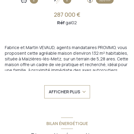
287 000 €
Réf
gal02
Fabrice et Martin VEVAUD, agents mandataires PROVIMO, vous
proposent cette agréable maison d’environ 132 m² habitables,
située à Maizières-lès-Metz, sur un terrain de 5,28 ares. Cette
maison offre un cadre de vie pratique et recherché, idéal pour
une famille, à proximité immédiate des axes autoroutiers
entre Metz et la frontière luxembourgeoise. À l’intérieur, vous
découvrirez un espace de vie chaleureux et lumineux,
composé d’un salon séjour convivial, parfait pour les moments
+11
AFFICHER PLUS
en famille, ainsi qu’une cuisine séparée entièrement équipée.
Côté nuit, la maison dispose de quatre chambres, offrant de
belles possibilités d’aménagement selon vos besoins. À
l’extérieur, vous profiterez d’un agréable jardin ainsi que d’un
garage et d’un abri de jardin, apportant un vrai confort au
quotidien. Un emplacement stratégique, avec l’ouverture
BILAN ÉNERGÉTIQUE
prochaine d’un hôpital sur la commune, renforçant encore
l’attractivité du secteur. Pour plus d’informations ou pour