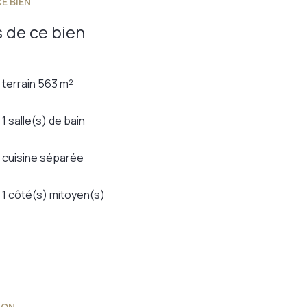
E BIEN
 de ce bien
terrain 563 m²
1 salle(s) de bain
cuisine séparée
1 côté(s) mitoyen(s)
ION