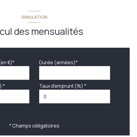
SIMULATION
cul des mensualités
(en €)*
Durée (années)*
) *
Taux d'emprunt (%) *
* Champs obligatoires