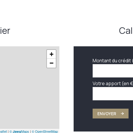
ier
Cal
+
Montant du crédit 
−
Votre apport (en €
ENVOYER
aflet
|
©
Maps
|
© OpenStreetMap
Jawg