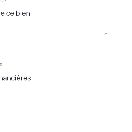
e ce bien
21.12 m²
23.47 m²
R
5.44 m²
inancières