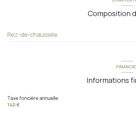
Composition d
Rez-de-chaussée
cuisine
chambre
FINANCIE
salle de bain
Informations f
Taxe foncière annuelle
140 €