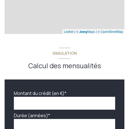
Leaflet
|
©
Maps
|
© OpenStreetMap
Jawg
SIMULATION
Calcul des mensualités
Montant du crédit (en €)*
Durée (années)*