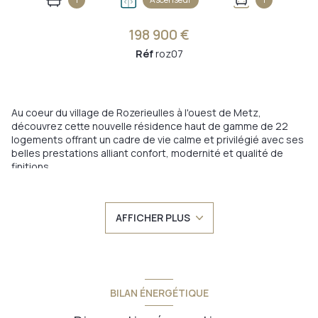
198 900 €
Réf
roz07
Au coeur du village de Rozerieulles à l'ouest de Metz,
découvrez cette nouvelle résidence haut de gamme de 22
logements offrant un cadre de vie calme et privilégié avec ses
belles prestations alliant confort, modernité et qualité de
finitions.
Cet appartement T2 de 46.95m² se situe au premier et
dernier étage et offre une entrée, un dégagement, une pièce
à vivre de 25.11m²ouverte sur une logia de 12.95m. Une
AFFICHER PLUS
chambre de 12.76m² ainsi qu'une salle de bains de 5.85m² avec
wc complètent ce bien. Vous disposerez également d'un
parking extèrieur couvert
La résidence avec ascenseur dispose des normes Re 2020
avec isolation thermique et phonique renforcée.
Les logements proposent des matèriaux haut de gamme et
BILAN ÉNERGÉTIQUE
sont équipés d'un chauffage au sol au gaz; de volets
motorisés, d'une protection d'accès par vidéophone.