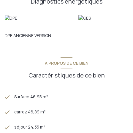
Diagnostics énergetiques
D'autres appartement sont également disponible du T2 au T4
de 189900€ à 303900€.
Nous contactrer pour d'amples renseignements.
Fabrice et Martin VEVAUD, PROVIMO, au 0610765012 ou
0770004390
Annonce proposée par un agent commercial
DPE ANCIENNE VERSION
A PROPOS DE CE BIEN
Caractéristiques de ce bien
Surface 46,95 m²
carrez 46,89 m²
séjour 24,35 m²