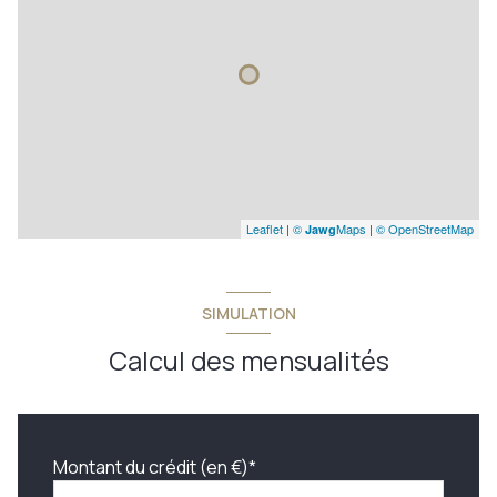
Leaflet
|
©
Maps
|
© OpenStreetMap
Jawg
SIMULATION
Calcul des mensualités
Montant du crédit (en €)*