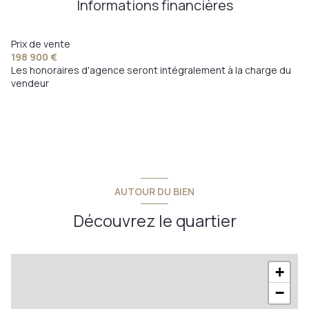
Informations financières
salle de bain
5.85 m²
terrasse
terrasse
12.95 m²
Prix de vente
198 900 €
visiophone
Les honoraires d'agence seront intégralement à la charge du
vendeur
accès handicapé
AUTOUR DU BIEN
Découvrez le quartier
+
−