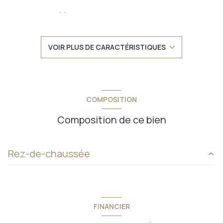
1 chambre(s)
1 salle(s) de bain
VOIR PLUS DE CARACTÉRISTIQUES
cuisine américaine
Chauffage individuel : au sol (gaz)
COMPOSITION
exposition Ouest
Composition de ce bien
1er étage
Rez-de-chaussée
1 étage(s)
entrée
3.23 m²
ascenseur
pièce à vivre
25.11 m²
FINANCIER
Chambre 1
12.76 m²
vue jardin