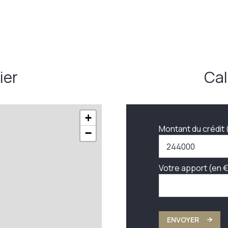
ier
Cal
+
Montant du crédit 
−
Votre apport (en €
ENVOYER