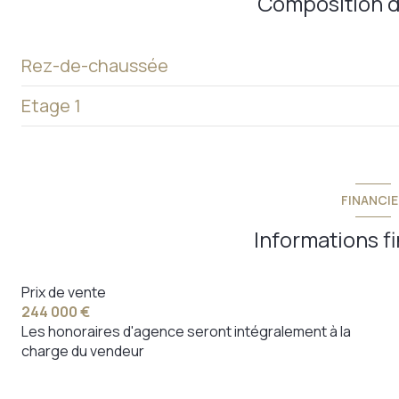
Composition d
Rez-de-chaussée
Etage 1
entrée
Degagement salon
dégagement/palier
WC
Chambre 3
FINANCIE
cuisine
wc/sdb
Informations f
salle à manger
Débarras
salon/sejour
Prix de vente
chambre 4
244 000 €
Chambre 1
chambre 5
Les honoraires d'agence seront intégralement à la
charge du vendeur
Chambre 2
salon/sejour/cuisine
salle de bain