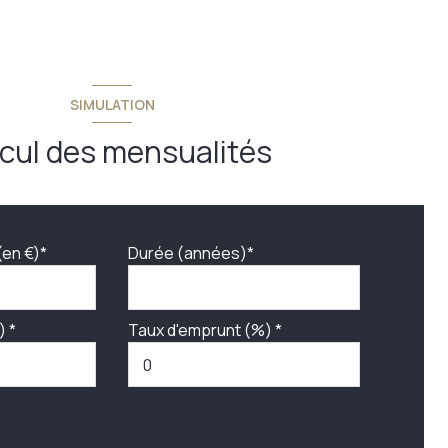
SIMULATION
cul des mensualités
(en €)*
Durée (années)*
) *
Taux d'emprunt (%) *