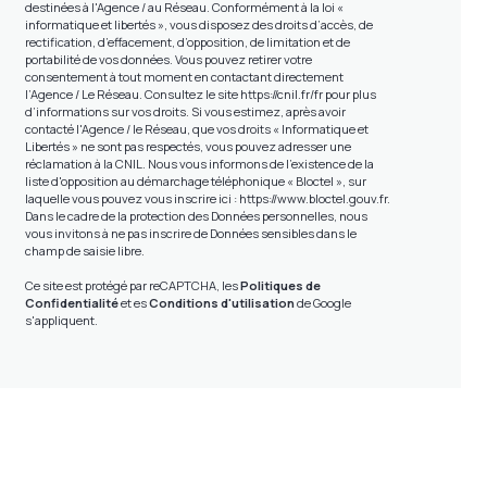
destinées à l'Agence / au Réseau. Conformément à la loi «
informatique et libertés », vous disposez des droits d’accès, de
rectification, d’effacement, d’opposition, de limitation et de
portabilité de vos données. Vous pouvez retirer votre
consentement à tout moment en contactant directement
l’Agence / Le Réseau. Consultez le site
https://cnil.fr/fr
pour plus
d’informations sur vos droits. Si vous estimez, après avoir
contacté l'Agence / le Réseau, que vos droits « Informatique et
Libertés » ne sont pas respectés, vous pouvez adresser une
réclamation à la CNIL. Nous vous informons de l’existence de la
liste d'opposition au démarchage téléphonique « Bloctel », sur
laquelle vous pouvez vous inscrire ici :
https://www.bloctel.gouv.fr
.
Dans le cadre de la protection des Données personnelles, nous
vous invitons à ne pas inscrire de Données sensibles dans le
champ de saisie libre.
Ce site est protégé par reCAPTCHA, les
Politiques de
Confidentialité
et es
Conditions d'utilisation
de Google
s'appliquent.