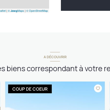
aflet
|
©
Maps
|
© OpenStreetMap
Jawg
A DÉCOUVRIR
es biens correspondant à votre 
COUP DE COEUR