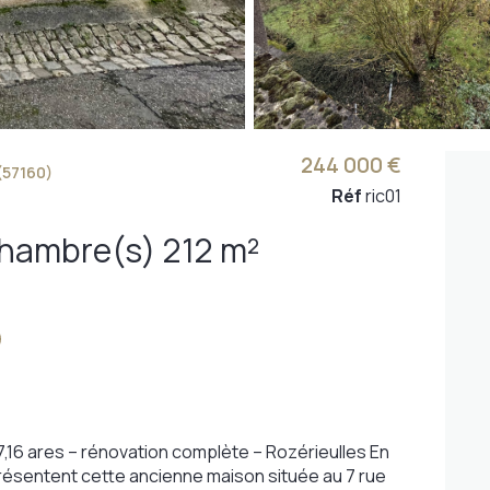
244 000 €
(57160)
Réf
ric01
Maison 8 pièce(s) 5 chambre(s) 212 m²
 7,16 ares – rénovation complète – Rozérieulles En
résentent cette ancienne maison située au 7 rue