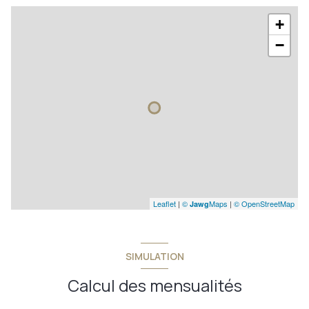
+
−
Leaflet
|
©
Maps
|
© OpenStreetMap
Jawg
SIMULATION
Calcul des mensualités