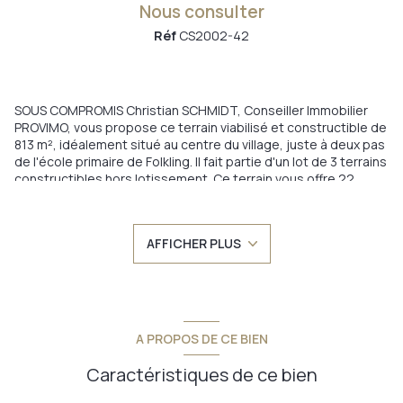
Nous consulter
Réf
CS2002-42
SOUS COMPROMIS Christian SCHMIDT, Conseiller Immobilier
PROVIMO, vous propose ce terrain viabilisé et constructible de
813 m², idéalement situé au centre du village, juste à deux pas
de l'école primaire de Folkling. Il fait partie d'un lot de 3 terrains
constructibles hors lotissement. Ce terrain vous offre 22
mètres de façade et 35 mètres de Profondeur. L'étude de sol
est faite. Il est libre de constructeur. Tout type de
construction peut être envisagé excepté celle d'un immeuble
AFFICHER PLUS
collectif. Je reste à votre écoute pour toutes demandes de
renseignements complémentaires. N'hésitez pas à vous
rendre sur place pour vous rendre compte de la superficie
ainsi que l'emplacement.
Annonce proposée par un agent commercial
A PROPOS DE CE BIEN
Caractéristiques de ce bien