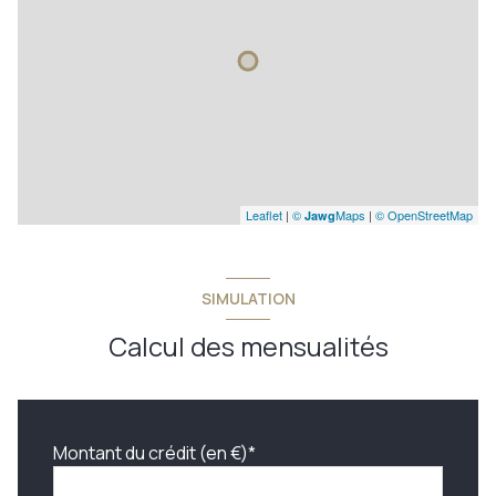
Leaflet
|
©
Maps
|
© OpenStreetMap
Jawg
SIMULATION
Calcul des mensualités
Montant du crédit (en €)*