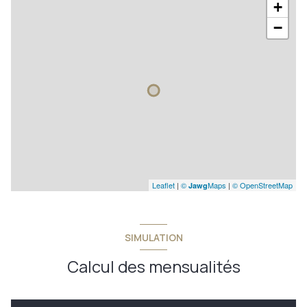
+
−
Leaflet
|
©
Maps
|
© OpenStreetMap
Jawg
SIMULATION
Calcul des mensualités