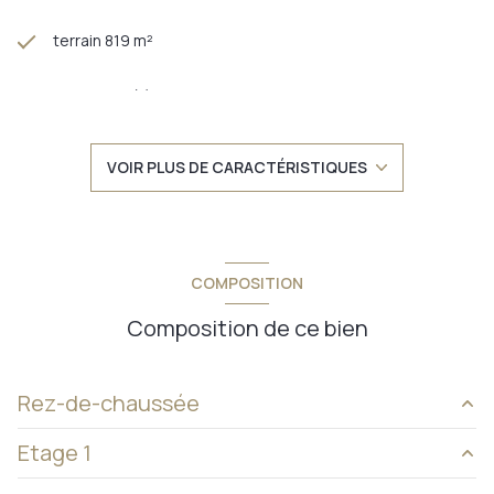
terrain 819 m²
4 chambre(s)
1 salle(s) de bain
VOIR PLUS DE CARACTÉRISTIQUES
1 salle(s) d'eau
construit en 1976
COMPOSITION
cuisine aménagée
Composition de ce bien
Chauffage individuel : autre (gaz)
Rez-de-chaussée
4 parking(s)
Etage 1
entrée
5 m²
1 niveau(x)