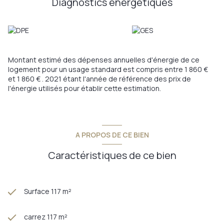
Diagnostics énergetiques
chauffée au gaz avec une chaudière De Dietrich à
condensation. La taxe foncière est de 832 euros. Les
informations sur les risques auxquels ce bien est exposé sont
disponibles sur le site 'Géorisques' du gouvernement :
www.georisques.gouv.fr. Je reste à votre écoute pour toutes
demandes de renseignements complémentaires. Merci de
Montant estimé des dépenses annuelles d'énergie de ce
privilégier le téléphone et ne m'appeler que si vous disposez
logement pour un usage standard est compris entre 1 860 €
d'une garantie ou un plan de financement récent.
et 1 860 € . 2021 étant l'année de référence des prix de
Annonce proposée par un agent commercial
l'énergie utilisés pour établir cette estimation.
Les informations sur les risques auxquels ce bien est exposé
sont disponibles sur le site
Géorisques
A PROPOS DE CE BIEN
Caractéristiques de ce bien
Surface 117 m²
carrez 117 m²