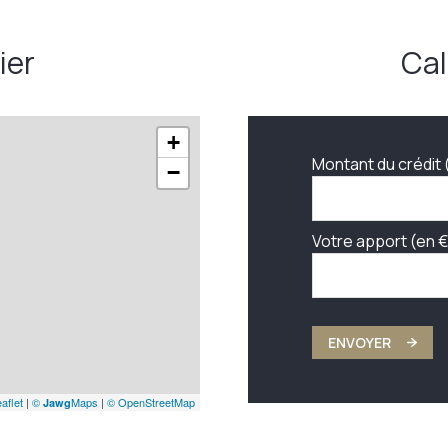
m²
ier
Cal
+
Montant du crédit 
−
Votre apport (en €
ENVOYER
aflet
|
©
Maps
|
© OpenStreetMap
Jawg