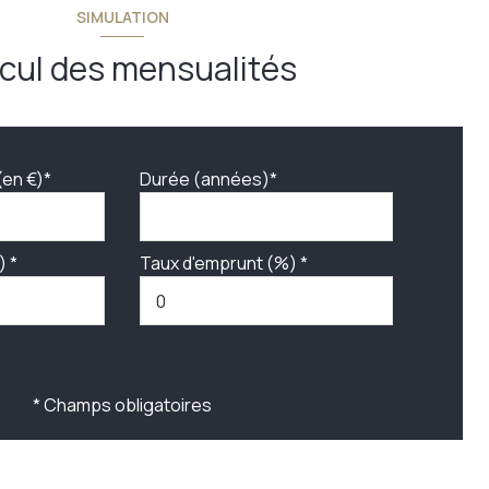
SIMULATION
cul des mensualités
(en €)*
Durée (années)*
) *
Taux d'emprunt (%) *
* Champs obligatoires