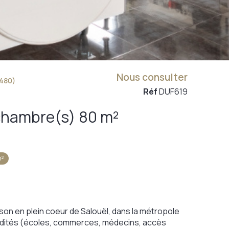
Nous consulter
480)
Réf
DUF619
Maison 3 pièce(s) 2 chambre(s) 80 m²
m²
ison en plein coeur de Salouël, dans la métropole
odités (écoles, commerces, médecins, accès