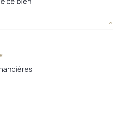
e ce bien
4,54 m²
7,66 m²
R
25,83 m²
inancières
1,09 m²
2,90 m²
9,95 m²
13,65 m²
7,41 m²
6,22 m²