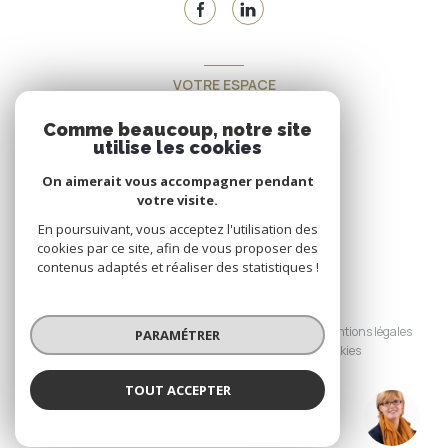
VOTRE ESPACE
Espace propriétaire
Comme beaucoup, notre site
utilise les cookies
On aimerait vous accompagner pendant
SE CONNECTER
votre visite.
En poursuivant, vous acceptez l'utilisation des
cookies par ce site, afin de vous proposer des
contenus adaptés et réaliser des statistiques !
© 2026 | Tous droits réservés
Nos honoraires
Nos partenaires
Mentions légales
PARAMÉTRER
Admin
Politique RGPD
Cookies
TOUT ACCEPTER
Réalisé par :
HARDY (EI)
Agence