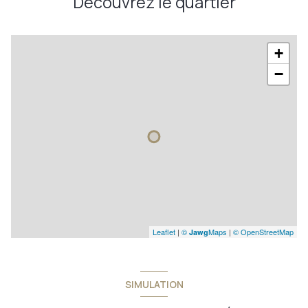
Découvrez le quartier
+
−
Leaflet
|
©
Maps
|
© OpenStreetMap
Jawg
SIMULATION