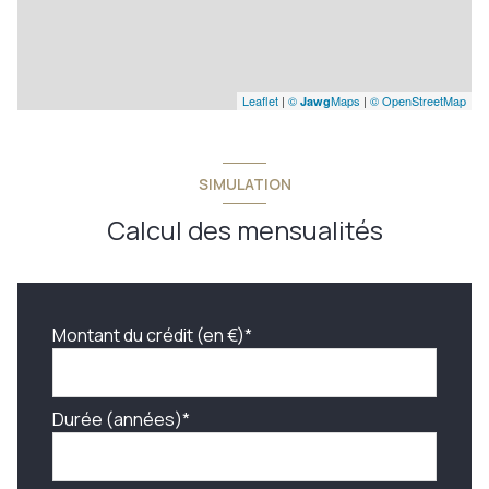
Leaflet
|
©
Maps
|
© OpenStreetMap
Jawg
SIMULATION
Calcul des mensualités
Montant du crédit (en €)*
Durée (années)*