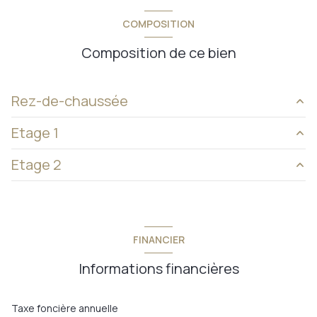
COMPOSITION
Composition de ce bien
Rez-de-chaussée
Etage 1
salon
12,72 m²
Etage 2
cuisine
15,85 m²
palier
4,09 m²
dégagement
0,67 m²
chambre 2
13,27 m²
w.c.
0,91 m²
FINANCIER
salle de bains
4,75 m²
chambre 1
9,08 m²
Informations financières
Taxe foncière annuelle