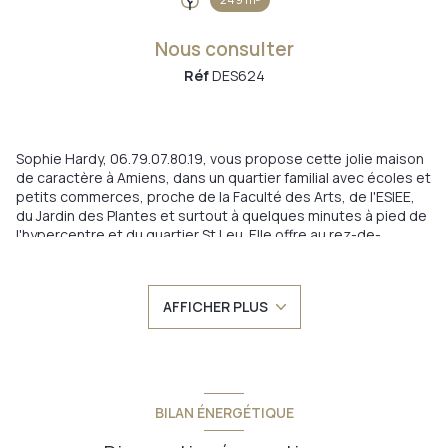
Nous consulter
Réf
DES624
Sophie Hardy, 06.79.07.80.19, vous propose cette jolie maison
de caractère à Amiens, dans un quartier familial avec écoles et
petits commerces, proche de la Faculté des Arts, de l'ESIEE,
du Jardin des Plantes et surtout à quelques minutes à pied de
l'hypercentre et du quartier St Leu. Elle offre au rez-de-
chaussée une entrée sur véranda avec espace dressing, une
belle pièce de vie avec placards intégrés et cheminée marbre,
une cuisine équipée et aménagée avec goût, une salle de
AFFICHER PLUS
bains avec baignoire et douche italienne. Et des WC séparés.
A l'étage, un très beau palier distribue 1 chambre de 16.89 m2
avec placards intégrés et au second étage viennent s'ajouter
2 autres chambres pleines de charme. Une très belle
rénovation pour cette maison dont le cachet de l'ancien a été
conservé (parquets, cheminée marbre, hauteur sous plafond,
BILAN ÉNERGÉTIQUE
portail ?). En retrait de rue, avec cour sur l'avant de la maison
(et possibilité de stationner un véhicule), des toitures