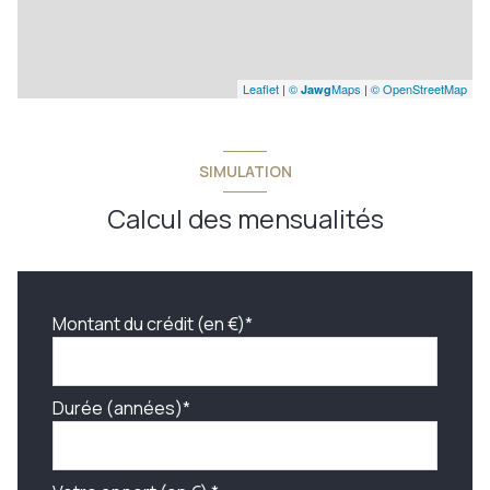
Leaflet
|
©
Maps
|
© OpenStreetMap
Jawg
SIMULATION
Calcul des mensualités
Montant du crédit (en €)*
Durée (années)*