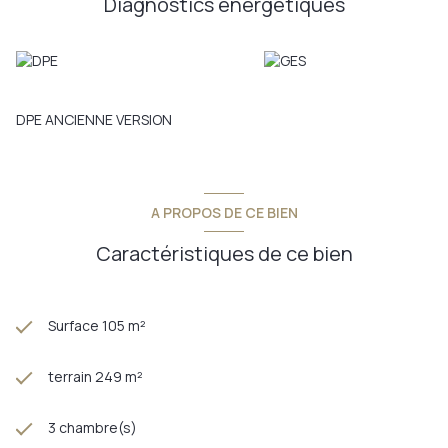
Diagnostics énergetiques
récentes (maison et garage), le cachet de l'ancien conservé,
une très belle cave voûtée, un garage qui offre de
nombreuses possibilités en plus du stationnement classique
(création d'un studio, d'un bureau ou d'un local dans le cadre
d'une activité libérale, artistique ?) Mieux que des mots ... Une
visite s'impose au plus vite !
DPE ANCIENNE VERSION
Annonce proposée par un agent commercial
A PROPOS DE CE BIEN
Caractéristiques de ce bien
Surface 105 m²
terrain 249 m²
3 chambre(s)