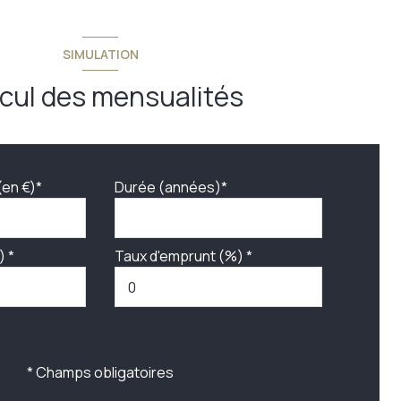
SIMULATION
cul des mensualités
(en €)*
Durée (années)*
) *
Taux d'emprunt (%) *
* Champs obligatoires