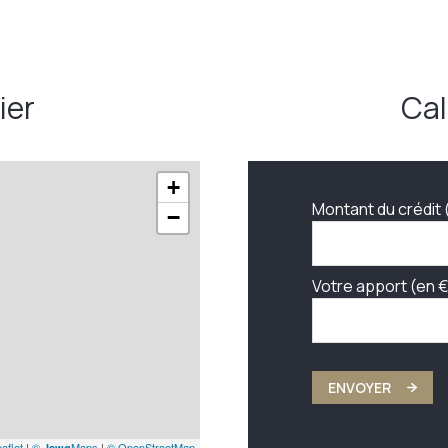
11,47 m²
13,93 m²
ier
Cal
3,74 m²
+
Montant du crédit 
−
Votre apport (en €
ENVOYER
aflet
|
©
Maps
|
© OpenStreetMap
Jawg