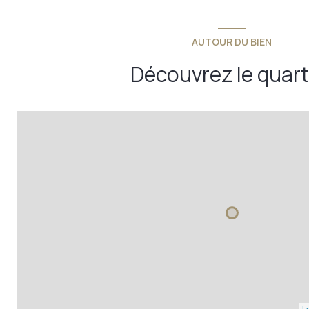
chambre 3
AUTOUR DU BIEN
suite parentale
Découvrez le quart
salle de bains
Le