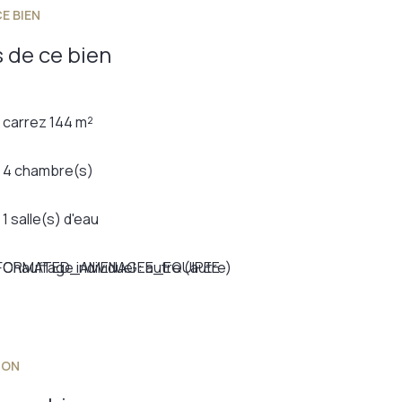
E BIEN
 de ce bien
carrez 144 m²
4 chambre(s)
1 salle(s) d'eau
_FORMATED_AMENAGEE_EQUIPEE
Chauffage individuel : autre (autre)
ION