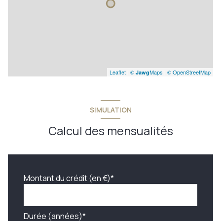
Leaflet
|
©
Maps
|
© OpenStreetMap
Jawg
SIMULATION
Calcul des mensualités
Montant du crédit (en €)*
Durée (années)*