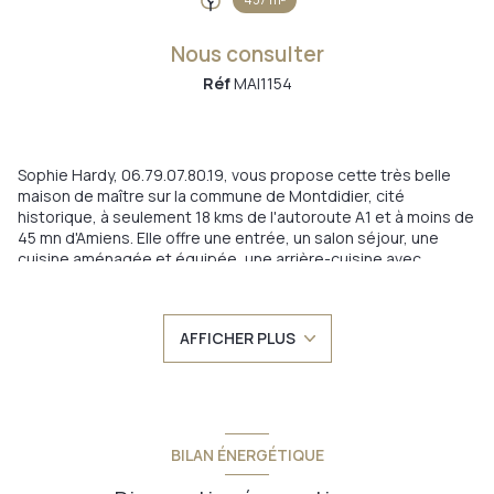
Nous consulter
Réf
MAI1154
Sophie Hardy, 06.79.07.80.19, vous propose cette très belle
maison de maître sur la commune de Montdidier, cité
historique, à seulement 18 kms de l'autoroute A1 et à moins de
45 mn d'Amiens. Elle offre une entrée, un salon séjour, une
cuisine aménagée et équipée, une arrière-cuisine avec
espace laverie, un bureau et des wc séparés. A l'étage le
palier distribue 3 chambres, une grande salle de bains avec
baignoire et cabine de douche, un espace dressing et des wc
AFFICHER PLUS
séparés. Au second étage une nouvelle chambre et un grenier
attenant entièrement aménageable de plus de 35 m2 (Loi
Carrez). Parquet chevrons, belle hauteur sous plafond,
cheminées marbre ... un charme indéniable pour cette maison
en briques très bien entretenue. Dans un cadre très
bucolique, vous serez séduits également par sa terrasse qui
BILAN ÉNERGÉTIQUE
domine. Un vrai dépaysement en plein coeur de ville de
Montdidier. Chauffage central au gaz de ville (chaudière