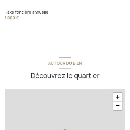
chambre 1
19,30 m²
Taxe foncière annuelle
chambre 2
18,54 m²
1 000 €
chambre 3
7,53 m²
dressing
3,82 m²
salle de bains
9,02 m²
w.c.
2,79 m²
AUTOUR DU BIEN
chambre 4
8,34 m²
Découvrez le quartier
grenier
m²
+
−