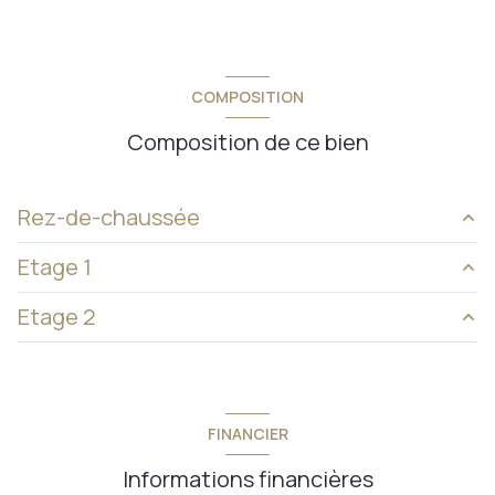
COMPOSITION
Composition de ce bien
Rez-de-chaussée
Etage 1
couloir
13,60 m²
Etage 2
salon - séjour
38,25 m²
palier
4,67 m²
cuisine
10,31 m²
palier
m²
arrière cuisine
8,27 m²
FINANCIER
w.c.
1,20 m²
bureau
8,64 m²
Informations financières