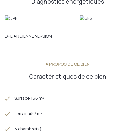
Diagnostics énergetiques
récente), double vitrage, dépendance, cour sur l'avant de la
maison, jardin et garage ..... Résidence principale ou
secondaire, famille nombreuse, à la recherche du
dépaysement , besoin de télétravailler au calme .... autant de
raison de visiter cette maison sans trop tarder!
Annonce proposée par un agent commercial
DPE ANCIENNE VERSION
A PROPOS DE CE BIEN
Caractéristiques de ce bien
Surface 166 m²
terrain 457 m²
4 chambre(s)