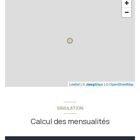
+
−
Leaflet
|
©
Maps
|
© OpenStreetMap
Jawg
SIMULATION
Calcul des mensualités