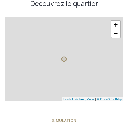
Découvrez le quartier
+
−
Leaflet
|
©
Maps
|
© OpenStreetMap
Jawg
SIMULATION