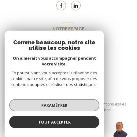
VOTRE ESPACE
Espace propriétaire
Comme beaucoup, notre site
utilise les cookies
On aimerait vous accompagner pendant
SE CONNECTER
votre visite.
En poursuivant, vous acceptez l'utilisation des
cookies par ce site, afin de vous proposer des
contenus adaptés et réaliser des statistiques !
© 2026 | Tous droits réservés
Nos honoraires
Nos partenaires
Mentions légales
PARAMÉTRER
Admin
Politique RGPD
Cookies
TOUT ACCEPTER
Réalisé par :
BERTRAND (EI)
Agence