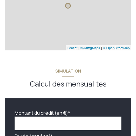
Leaflet
|
©
Maps
|
© OpenStreetMap
Jawg
SIMULATION
Calcul des mensualités
Montant du crédit (en €)*