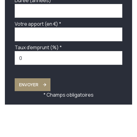
Durée (années)*
Votre apport (en €) *
Taux d'emprunt (%) *
ENVOYER
* Champs obligatoires