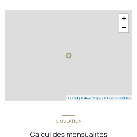
+
−
Leaflet
|
©
Maps
|
© OpenStreetMap
Jawg
SIMULATION
Calcul des mensualités