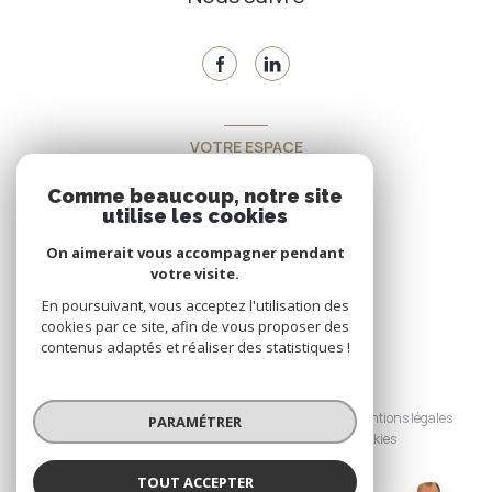
VOTRE ESPACE
Espace propriétaire
Comme beaucoup, notre site
utilise les cookies
On aimerait vous accompagner pendant
SE CONNECTER
votre visite.
En poursuivant, vous acceptez l'utilisation des
cookies par ce site, afin de vous proposer des
contenus adaptés et réaliser des statistiques !
© 2026 | Tous droits réservés
Nos honoraires
Nos partenaires
Mentions légales
PARAMÉTRER
Admin
Politique RGPD
Cookies
TOUT ACCEPTER
Réalisé par :