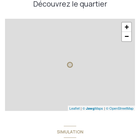
Découvrez le quartier
+
−
Leaflet
|
©
Maps
|
© OpenStreetMap
Jawg
SIMULATION