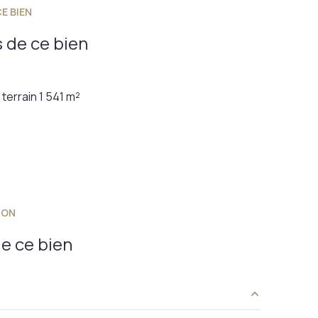
E BIEN
 de ce bien
terrain 1 541 m²
ION
e ce bien