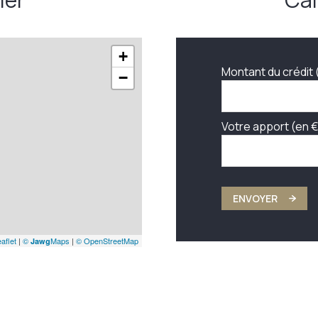
8,91 m²
5,23 m²
+
Montant du crédit 
3 m²
−
45,95 m²
Votre apport (en €
13,29 m²
ENVOYER
aflet
|
©
Maps
|
© OpenStreetMap
Jawg