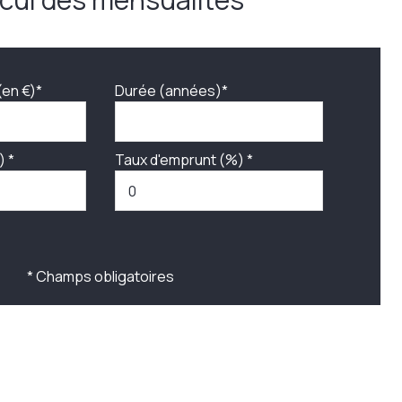
(en €)*
Durée (années)*
) *
Taux d'emprunt (%) *
* Champs obligatoires