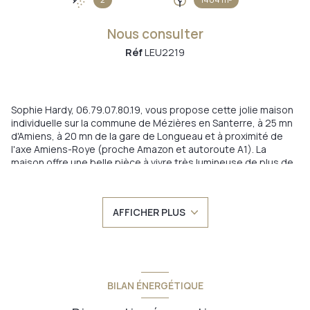
Nous consulter
Réf
LEU2219
Sophie Hardy, 06.79.07.80.19, vous propose cette jolie maison
individuelle sur la commune de Mézières en Santerre, à 25 mn
d'Amiens, à 20 mn de la gare de Longueau et à proximité de
l'axe Amiens-Roye (proche Amazon et autoroute A1). La
maison offre une belle pièce à vivre très lumineuse de plus de
50 m2 avec cuisine aménagée et équipée et un grand salon-
séjour avec cheminée feu de bois. Un couloir distribue une
chambre avec pièce dressing, une salle d'eau avec douche
AFFICHER PLUS
italienne et des wc séparés. A l'étage un bel espace palier
distribue des wc et 2 grandes chambres dont une de plus de
15 m2 ( 29.5 m2 au sol) et l'autre offrant une pièce d'eau
attenante avec cabine de douche. Situation géographique
idéale, 3 garages (un double et un simple), une cave, un jardin
attenant avec terrain constructible, cour intérieure avec
BILAN ÉNERGÉTIQUE
facilité de stationnement, belle terrasse bois, un rez-de-
chaussée autonome ... De très belles prestations ! A découvrir