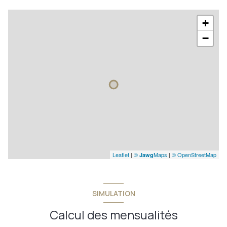
+
−
Leaflet
|
©
Maps
|
© OpenStreetMap
Jawg
SIMULATION
Calcul des mensualités