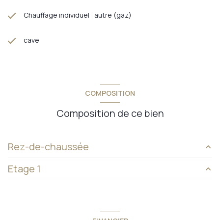
Chauffage individuel : autre (gaz)
cave
COMPOSITION
Composition de ce bien
Rez-de-chaussée
Etage 1
couloir
8,11 m²
cuisine
19,14 m²
palier
4,45 m²
salon
24,61 m²