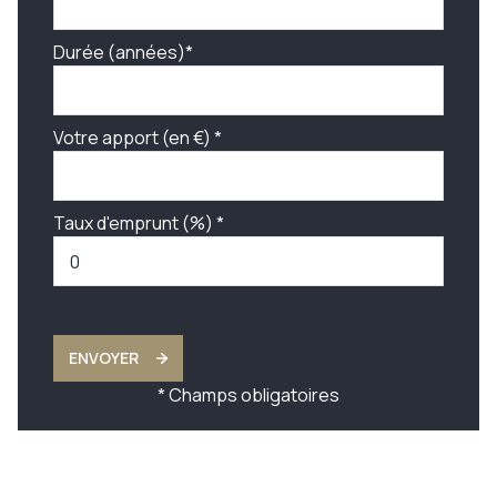
Durée (années)*
Votre apport (en €) *
Taux d'emprunt (%) *
ENVOYER
* Champs obligatoires