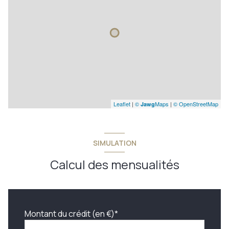
Leaflet
|
©
Maps
|
© OpenStreetMap
Jawg
SIMULATION
Calcul des mensualités
Montant du crédit (en €)*