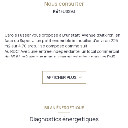
Nous consulter
Réf
FUSS93
Carole Fusser vous propose à Brunstatt, Avenue d'Altkirch, en
face du Super U, un petit ensemble immobilier d'environ 225
m2 sur 4.70 ares. Il se compose comme suit:
Au RDC: Avec une entrée indépendante, un local commercial
de 83.84 m2 avec un monte-charge extèrieur pour les PMR.
Une entrée commune à l'immeuble
Au premier étage: un appartement 4 pièces de 85 m2
habitables,
AFFICHER PLUS
Au deuxième étage: un appartement 3 pièces de 40 m2
habitables et un duplex de 20 m2 habitables.
Au Sous-sol: caves et espaces communs
A l'extérieur: places de parking
Le revenu mensuel hors charges des loyers perçus est de
2808.85 € avec des locataires fixes. Le chauffage est central
BILAN ÉNERGÉTIQUE
et au fioul.
Pour de plus amples informations merci de me contacter au
Diagnostics énergetiques
0686848656 carole.fusser@provimo.fr
Les informations sur les risques auxquels ce bien est exposé