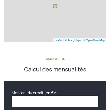
Leaflet
|
©
Maps
|
© OpenStreetMap
Jawg
SIMULATION
Calcul des mensualités
Montant du crédit (en €)*