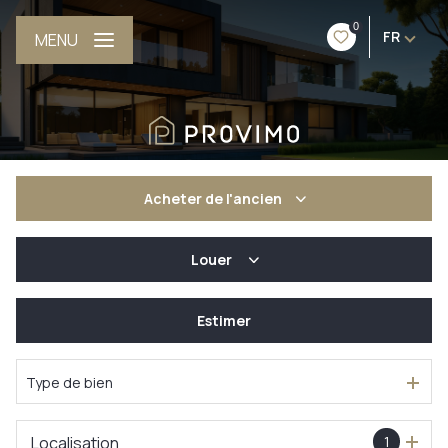
0
FR
MENU
Acheter
de l'ancien
Louer
De l'ancien
De l'immo pro
Estimer
à l'année
De l'immo pro
Type de bien
Localisation
1