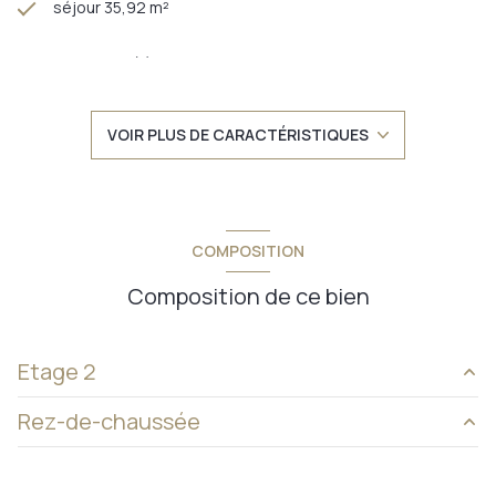
séjour 35,92 m²
2 chambre(s)
1 salle(s) de bain
VOIR PLUS DE CARACTÉRISTIQUES
construit en 1979
cuisine aménagée
COMPOSITION
Chauffage individuel : autre (gaz)
Composition de ce bien
1 parking(s)
Etage 2
exposition Est-Ouest
Rez-de-chaussée
hall
7,10 m²
1 niveau(x)
cuisine
8,56 m²
cave
7,03 m²