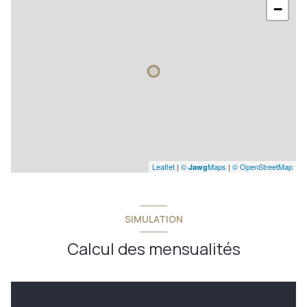
−
Leaflet
|
©
Maps
|
© OpenStreetMap
Jawg
SIMULATION
Calcul des mensualités