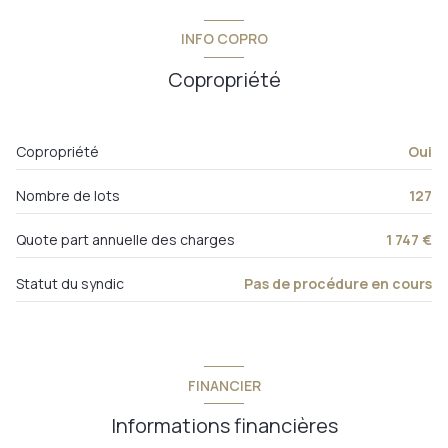
chambre 1
9,94 m²
2ème étage
INFO COPRO
w.c.
1,45 m²
5 étage(s)
Copropriété
salle de bains
3,45 m²
ascenseur
chambre 2
11,78 m²
Copropriété
Oui
salle à manger
20,52 m²
cave
salon
15,40 m²
Nombre de lots
127
balcon
Quote part annuelle des charges
1 747 €
interphone
Statut du syndic
Pas de procédure en cours
FINANCIER
Informations financières