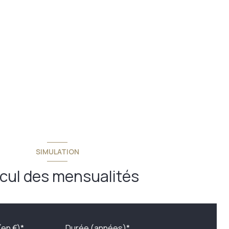
SIMULATION
cul des mensualités
(en €)*
Durée (années)*