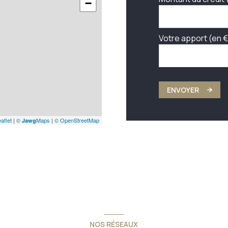
−
Votre apport (en €
ENVOYER
aflet
|
©
Maps
|
© OpenStreetMap
Jawg
NOS RÉSEAUX