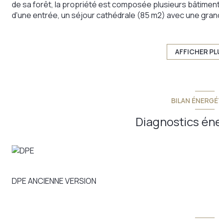
de sa forêt, la propriété est composée plusieurs bâtimen
d'une entrée, un séjour cathédrale (85 m2) avec une gra
équipée, une salle de bains avec douche et WC, 4 chambr
mezzanine surplombant le séjour, grenier aménageable. E
Deuxième bâtiment: Une maison d'amis de plain-pied qui 
AFFICHER PL
cheminée, une cuisine et son bar, une salle d'eau, un WC,
Un grand pool-house avec cuisine d'été, barbecue, patio e
bâtiment doté d'un abris à véhicules de 65 m2, un abris à b
dépendance: garage-atelier de 58 m2 et une cave de 30 m2
BILAN ÉNERGÉ
verger, bois sur 95 900m2. Je suis à votre écoute.
Annonce proposée par un agent commercial
Diagnostics én
DPE ANCIENNE VERSION