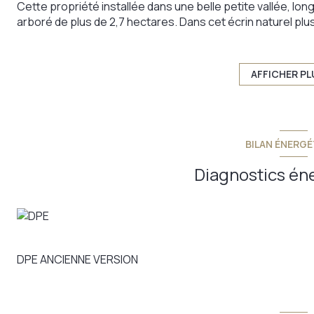
Cette propriété installée dans une belle petite vallée, lon
arboré de plus de 2,7 hectares. Dans cet écrin naturel p
surface de 870 m2 habitable, ce qui lui permet d'accueill
non encore aménagés vous offrent l'opportunité d'étendre 
son caractère d'autrefois, a fait place au confort d'aujour
AFFICHER PL
Cette propriété plaira aux amateurs d'authenticité de gra
vous : Grande famille, projet professionnel, maison d'hôte
votre disposition.
Annonce proposée par un agent commercial
BILAN ÉNERGÉ
Diagnostics én
DPE ANCIENNE VERSION