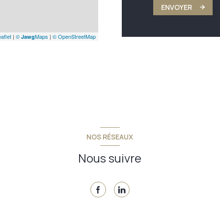
ENVOYER
aflet
|
©
Maps
|
© OpenStreetMap
Jawg
NOS RÉSEAUX
Nous suivre