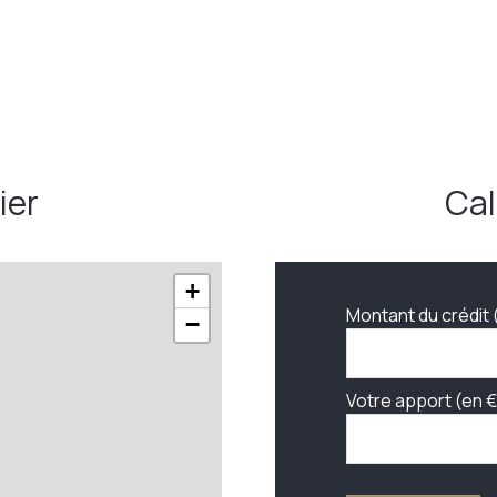
ier
Cal
+
Montant du crédit 
−
Votre apport (en €