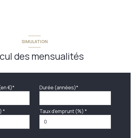
SIMULATION
cul des mensualités
(en €)*
Durée (années)*
) *
Taux d'emprunt (%) *