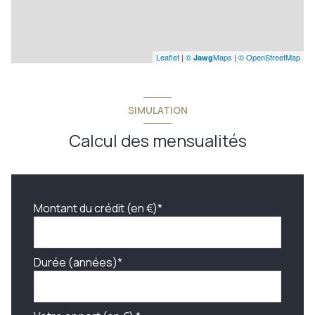
Leaflet
|
©
Maps
|
© OpenStreetMap
Jawg
SIMULATION
Calcul des mensualités
Montant du crédit (en €)*
Durée (années)*