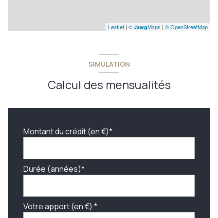
Leaflet
|
©
Maps
|
© OpenStreetMap
Jawg
SIMULATION
Calcul des mensualités
Montant du crédit (en €)*
Durée (années)*
Votre apport (en €) *