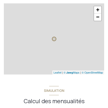
+
−
Leaflet
|
©
Maps
|
© OpenStreetMap
Jawg
SIMULATION
Calcul des mensualités