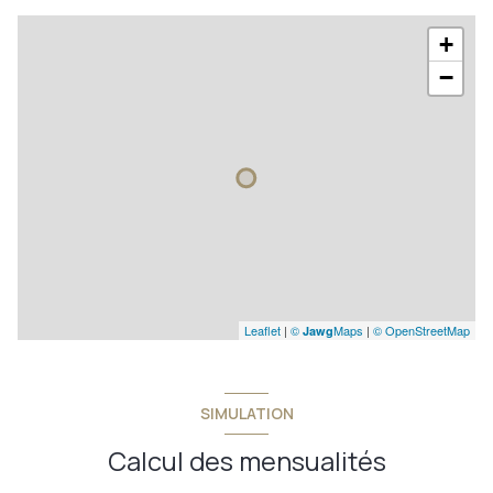
+
−
Leaflet
|
©
Maps
|
© OpenStreetMap
Jawg
SIMULATION
Calcul des mensualités