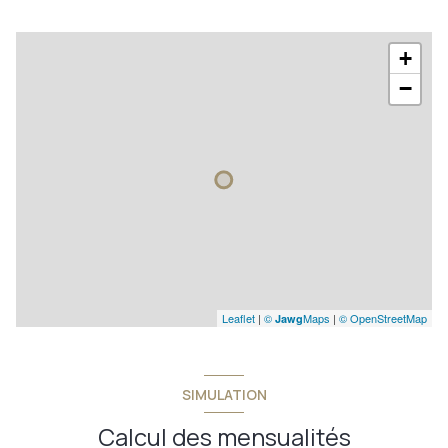
+
−
Leaflet
|
©
Maps
|
© OpenStreetMap
Jawg
SIMULATION
Calcul des mensualités