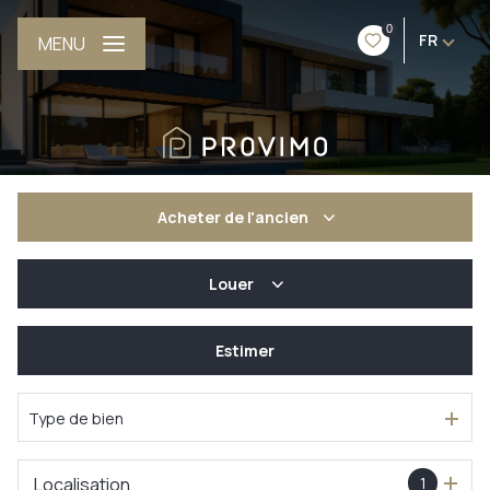
0
FR
MENU
Acheter
de l'ancien
Louer
De l'ancien
De l'immo pro
Estimer
à l'année
De l'immo pro
Type de bien
Localisation
1