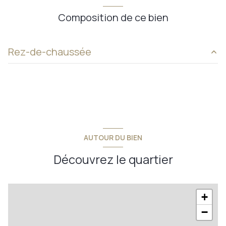
Composition de ce bien
Rez-de-chaussée
chambre
9.49 m²
chambre
12.14 m²
chambre
12.54 m²
chambre
10.41 m²
AUTOUR DU BIEN
cuisine
15.84 m²
Découvrez le quartier
salon/sejour
15.77 m²
chambre
7.52 m²
+
−