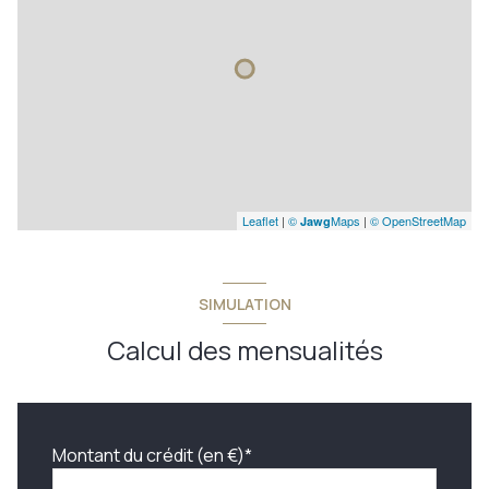
Leaflet
|
©
Maps
|
© OpenStreetMap
Jawg
SIMULATION
Calcul des mensualités
Montant du crédit (en €)*