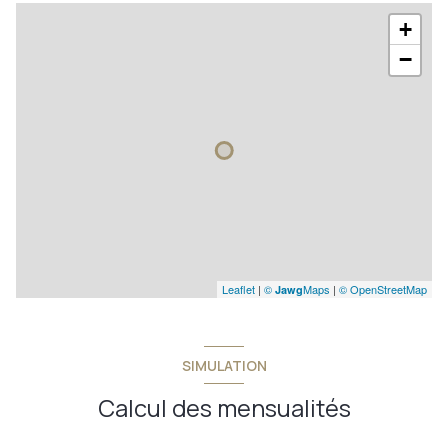
+
−
Leaflet
|
©
Maps
|
© OpenStreetMap
Jawg
SIMULATION
Calcul des mensualités