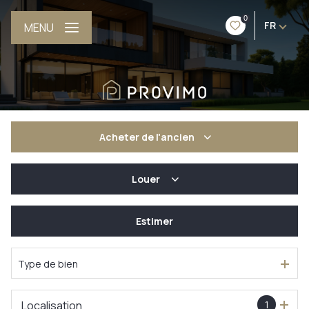
0
FR
MENU
Acheter
de l'ancien
Louer
De l'ancien
De l'immo pro
Estimer
à l'année
De l'immo pro
Type de bien
Localisation
1