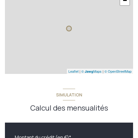
−
Leaflet
|
©
Maps
|
© OpenStreetMap
Jawg
SIMULATION
Calcul des mensualités
Montant du crédit (en €)*