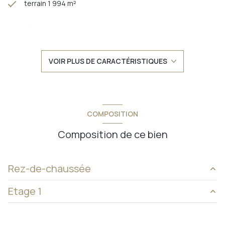
terrain 1 994 m²
séjour 68 m²
4 chambre(s)
VOIR PLUS DE CARACTÉRISTIQUES
1 salle(s) de bain
1 salle(s) d'eau
COMPOSITION
construit en 2004
Composition de ce bien
cuisine américaine (équipée)
Rez-de-chaussée
Chauffage individuel : air pulsé (pompe à chaleur)
Etage 1
salon/sejour
68.61 m²
1 garage(s)
véranda
20.37 m²
chambre
25.98 m²