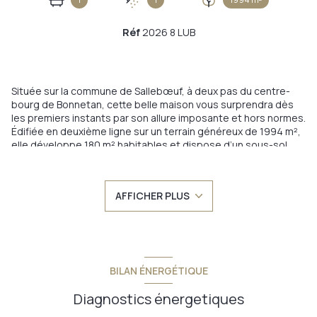
Réf
2026 8 LUB
Située sur la commune de Sallebœuf, à deux pas du centre-
bourg de Bonnetan, cette belle maison vous surprendra dès
les premiers instants par son allure imposante et hors normes.
Édifiée en deuxième ligne sur un terrain généreux de 1994 m²,
elle développe 180 m² habitables et dispose d’un sous-sol
complet de 120 m².
Poussons ensemble la porte d’entrée. Vous serez
immédiatement accueilli par une vaste pièce de vie baignée
AFFICHER PLUS
de lumière. Sur la droite, le salon-séjour séduit par ses
volumes et sa convivialité. Il communique avec une grande
cuisine ouverte, elle-même prolongée par une véranda
donnant sur l’arrière de la propriété. Là, le calme s’impose, la
vue sur la nature boisée est apaisante, et l’accès direct à la
terrasse invite à profiter pleinement de l’extérieur.
BILAN ÉNERGÉTIQUE
En avançant, un dégagement distribue trois chambres
confortables et une salle d’eau moderne. L’étage est dédié à
Diagnostics énergetiques
la suite parentale : une chambre élégante, un dressing et une