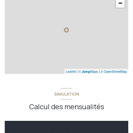
−
Leaflet
|
©
Maps
|
© OpenStreetMap
Jawg
SIMULATION
Calcul des mensualités