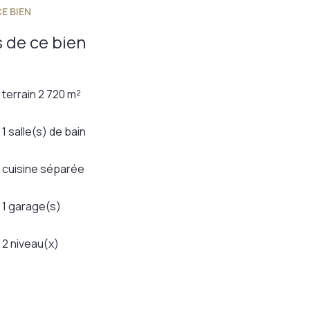
E BIEN
 de ce bien
terrain 2 720 m²
1 salle(s) de bain
cuisine séparée
1 garage(s)
2 niveau(x)