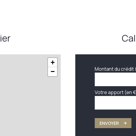
ier
Cal
+
Montant du crédit 
−
Votre apport (en €
ENVOYER