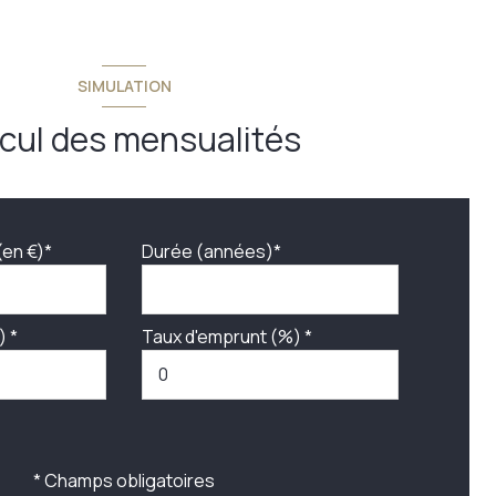
SIMULATION
cul des mensualités
(en €)*
Durée (années)*
) *
Taux d'emprunt (%) *
* Champs obligatoires