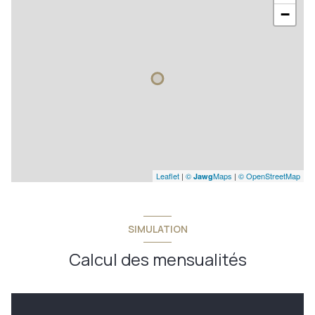
−
Leaflet
|
©
Maps
|
© OpenStreetMap
Jawg
SIMULATION
Calcul des mensualités