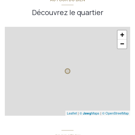
Découvrez le quartier
+
−
Leaflet
|
©
Maps
|
© OpenStreetMap
Jawg