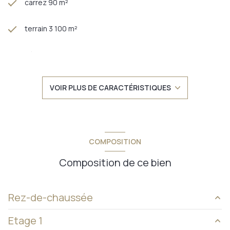
sont disponibles sur le site
Géorisques
carrez 90 m²
terrain 3 100 m²
séjour 19 m²
3 chambre(s)
VOIR PLUS DE CARACTÉRISTIQUES
1 salle(s) de bain
construit en 1800
COMPOSITION
kitchenette
Composition de ce bien
Chauffage individuel : poêle (bois)
Rez-de-chaussée
1 garage(s)
Etage 1
cuisine
25 m²