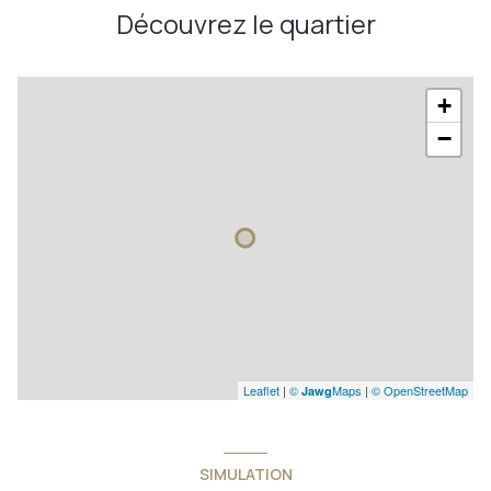
Découvrez le quartier
+
−
Leaflet
|
©
Maps
|
© OpenStreetMap
Jawg
SIMULATION