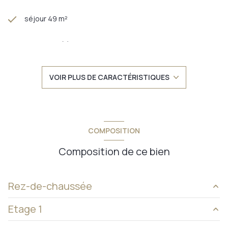
séjour 49 m²
6 chambre(s)
2 salle(s) de bain
VOIR PLUS DE CARACTÉRISTIQUES
construit en 1850
cuisine séparée (équipée)
COMPOSITION
Chauffage individuel : radiateur (fioul)
Composition de ce bien
2 garage(s)
Rez-de-chaussée
exposition Sud
Etage 1
cuisine
m²
2 niveau(x)