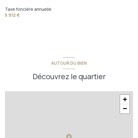
Taxe foncière annuelle
terrasse
5 912 €
visiophone
accès handicapé
AUTOUR DU BIEN
Découvrez le quartier
+
−