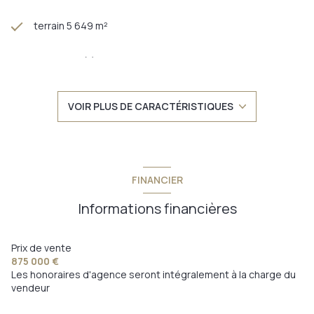
terrain 5 649 m²
7 chambre(s)
2 salle(s) de bain
VOIR PLUS DE CARACTÉRISTIQUES
3 salle(s) d'eau
construit en 2004
FINANCIER
cuisine américaine (équipée)
Informations financières
2 garage(s)
Prix de vente
875 000 €
Les honoraires d'agence seront intégralement à la charge du
2 niveau(x)
vendeur
vue panoramique