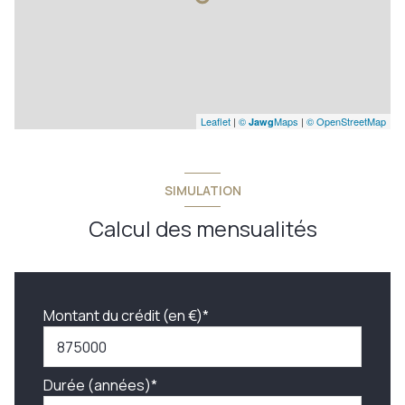
Leaflet
|
©
Maps
|
© OpenStreetMap
Jawg
SIMULATION
Calcul des mensualités
Montant du crédit (en €)*
Durée (années)*