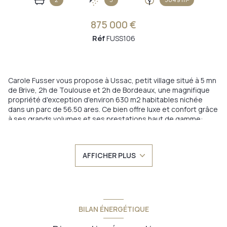
875 000 €
Réf
FUSS106
Carole Fusser vous propose à Ussac, petit village situé à 5 mn
de Brive, 2h de Toulouse et 2h de Bordeaux, une magnifique
propriété d'exception d'environ 630 m2 habitables nichée
dans un parc de 56.50 ares. Ce bien offre luxe et confort grâce
à ses grands volumes et ses prestations haut de gamme:
chauffage au sol, climatisation réversible, volets motorisés
avec commande centralisée, piscine extèrieure. Saisissez
cette opportunité rare sans attendre. Le prix ne reflète pas la
AFFICHER PLUS
qualité du bien. Il s'agit seulement d'une excellente
opportunité.
Le bien se compose comme suit:
Au Rez de Chaussée un grand hall d'entrée qui distribue
plusieurs espaces:
- un espace jour composé de 3 espaces détente, d'une
BILAN ÉNERGÉTIQUE
cuisine équipée avec coin repas ouverte sur l'espace salle à
manger et salon principal, le tout donnant sur les terrasses