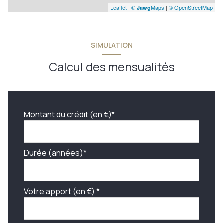
Leaflet
|
©
Maps
|
© OpenStreetMap
Jawg
SIMULATION
Calcul des mensualités
Montant du crédit (en €)*
Durée (années)*
Votre apport (en €) *