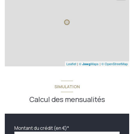
Leaflet
|
©
Maps
|
© OpenStreetMap
Jawg
SIMULATION
Calcul des mensualités
Montant du crédit (en €)*