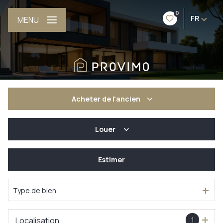
0
FR
MENU
Acheter
de l'ancien
Louer
De l'ancien
De l'immo pro
Estimer
à l'année
De l'immo pro
Type de bien
Localisation
1