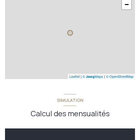
−
Leaflet
|
©
Maps
|
© OpenStreetMap
Jawg
SIMULATION
Calcul des mensualités