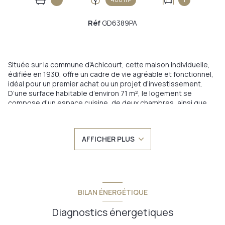
Réf
GD6389PA
Située sur la commune d’Achicourt, cette maison individuelle,
édifiée en 1930, offre un cadre de vie agréable et fonctionnel,
idéal pour un premier achat ou un projet d’investissement.
D’une surface habitable d’environ 71 m², le logement se
compose d’un espace cuisine, de deux chambres, ainsi que
d’une salle de bain et des wc. L’agencement est simple et
efficace, avec des volumes bien répartis. Les fenêtres en
double vitrage assurent un bon confort.
AFFICHER PLUS
À l’extérieur, vous profiterez d’un jardin d’environ 400 m², facile
d’entretien, offrant un espace agréable pour les moments de
détente. Le bien dispose également d’une aire de
stationnement privative, évitant toute contrainte de parking,
ainsi qu'un garage.
Des dépendances viennent compléter l’ensemble, offrant des
BILAN ÉNERGÉTIQUE
possibilités de stockage supplémentaires. Une cave est
également présente. Le chauffage est assuré par une
Diagnostics énergetiques
chaudière au gaz.