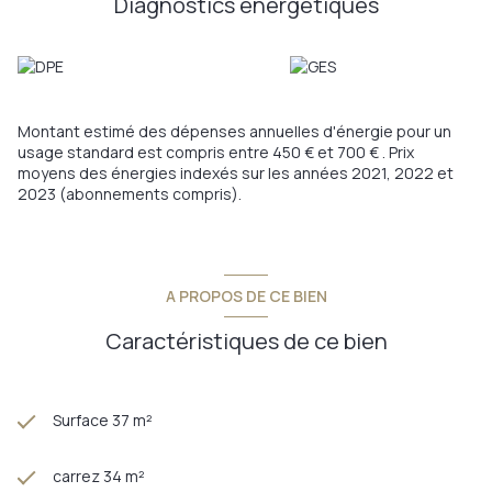
Diagnostics énergetiques
Les informations sur les risques auxquels ce bien est exposé
sont disponibles sur le site Géorisques:
www.georisques.gouv.fr
Annonce proposée par un agent commercial
Montant estimé des dépenses annuelles d'énergie pour un
usage standard est compris entre 450 € et 700 € . Prix
moyens des énergies indexés sur les années 2021, 2022 et
2023 (abonnements compris).
A PROPOS DE CE BIEN
Caractéristiques de ce bien
Surface 37 m²
carrez 34 m²