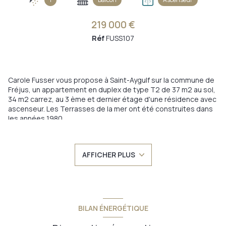
219 000 €
Réf
FUSS107
Carole Fusser vous propose à Saint-Aygulf sur la commune de
Fréjus, un appartement en duplex de type T2 de 37 m2 au sol,
34 m2 carrez, au 3 ème et dernier étage d'une résidence avec
ascenseur. Les Terrasses de la mer ont été construites dans
les années 1980
Il se compose au rez de chaussée d'une entrée, d'une salle
d'eau avec douche à l'italienne, meuble vasque et WC, d'une
cuisine équipée ouverte sur le séjour avec deux accès balcon.
AFFICHER PLUS
A l'étage une mezzanine propose un espace nuit pouvant
convenir pour 4 personnes.
Prestations: chauffage électrique, pompe à chaleur réversible
climatisation, petit plafond cathédrale, ascenseur, cave, place
de parking exterieur sécurisée, portail motorisé, petite vue
mer côté balcon orienté Ouest.
BILAN ÉNERGÉTIQUE
Accès plages et criques à 7 mn à pied de la résidence mais
également du centre ville.