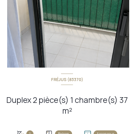
FRÉJUS (83370)
Duplex 2 pièce(s) 1 chambre(s) 37
m²
+6
1
Balcon
Ascenseur