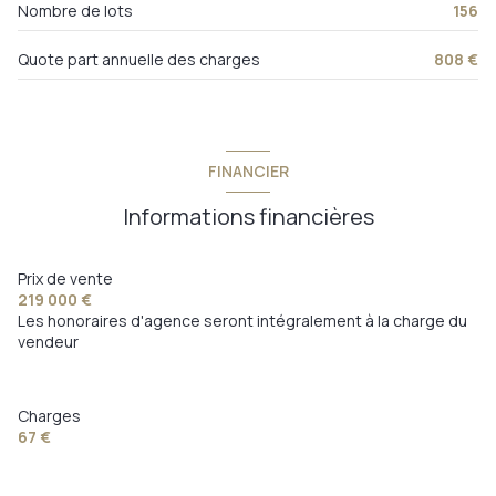
Nombre de lots
156
3 étage(s)
Quote part annuelle des charges
808 €
ascenseur
cave
FINANCIER
Informations financières
balcon
Prix de vente
219 000 €
Les honoraires d'agence seront intégralement à la charge du
vendeur
Charges
67 €