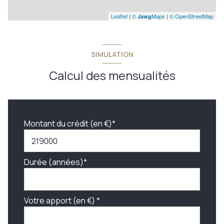
Leaflet
|
©
Maps
|
© OpenStreetMap
Jawg
SIMULATION
Calcul des mensualités
Montant du crédit (en €)*
Durée (années)*
Votre apport (en €) *