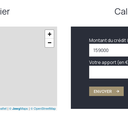
ier
Cal
+
Montant du crédit 
−
Votre apport (en €
ENVOYER
aflet
|
©
Maps
|
© OpenStreetMap
Jawg