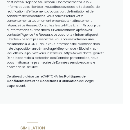
destinées à l'Agence / au Réseau. Conformément à la loi «
informatique et libertés », vous disposez des droits d’accès, de
rectification, d’effacement, d’opposition, de limitation et de
portabilité de vos données. Vous pouvez retirer votre
consentement à tout moment en contactant directement
l’Agence / Le Réseau. Consultez le site
https://cnil.fr/fr
pour plus
d’informations sur vos droits. Si vous estimez, après avoir
contacté l'Agence / le Réseau, que vos droits « Informatique et
Libertés » ne sont pas respectés, vous pouvez adresser une
réclamation à la CNIL. Nous vous informons de l’existence de la
liste d'opposition au démarchage téléphonique « Bloctel », sur
laquelle vous pouvez vous inscrire ici :
https://www.bloctel.gouv.fr
.
Dans le cadre de la protection des Données personnelles, nous
vous invitons à ne pas inscrire de Données sensibles dans le
champ de saisie libre.
Ce site est protégé par reCAPTCHA, les
Politiques de
Confidentialité
et es
Conditions d'utilisation
de Google
s'appliquent.
SIMULATION