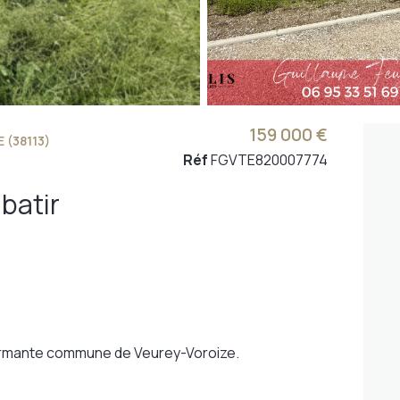
159 000 €
 (38113)
Réf
FGVTE820007774
 batir
charmante commune de Veurey-Voroize.