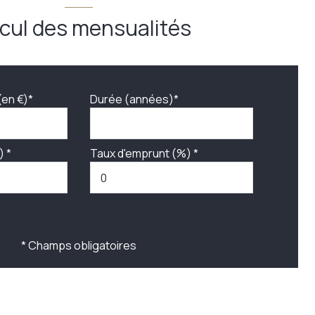
cul des mensualités
(en €)*
Durée (années)*
) *
Taux d'emprunt (%) *
* Champs obligatoires